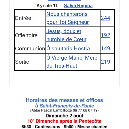
Kyriale 11 -
Salve Regina
Nous chanterons
Entrée
244
pour Toi Seigneur
Jésus, doux et
Offertoire
192
humble de Cœur
Communion
Ô salutaris Hostia
149
Ô Vierge Marie, Mère
Sortie
219
du Très-Haut